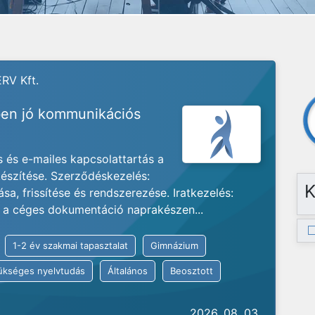
RV Kft.
en jó kommunikációs
 és e-mailes kapcsolattartás a
készítése. Szerződéskezelés:
K
sa, frissítése és rendszerezése. Iratkezelés:
a, a céges dokumentáció naprakészen...
1-2 év szakmai tapasztalat
Gimnázium
kséges nyelvtudás
Általános
Beosztott
2026. 08. 03.