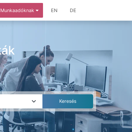
Munkaadóknak
EN
DE
kák