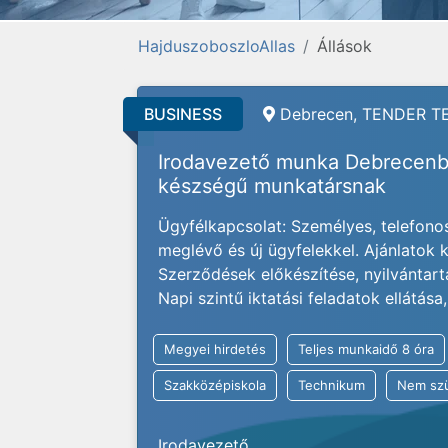
HajduszoboszloAllas
Állások
BUSINESS
Debrecen, TENDER TE
Irodavezető munka Debrecenb
készségű munkatársnak
Ügyfélkapcsolat: Személyes, telefonos
meglévő és új ügyfelekkel. Ajánlatok 
Szerződések előkészítése, nyilvántartá
Napi szintű iktatási feladatok ellátás
Megyei hirdetés
Teljes munkaidő 8 óra
Szakközépiskola
Technikum
Nem szü
Irodavezető