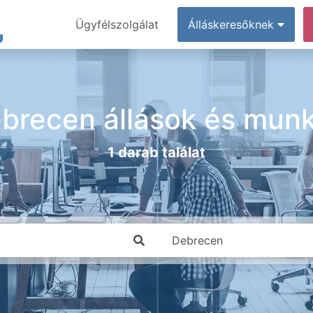
Ügyfélszolgálat
Álláskeresőknek
brecen állások és mun
1 darab találat