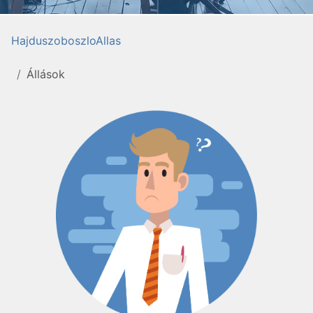
HajduszoboszloAllas
Állások