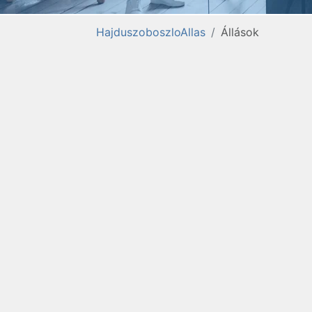
HajduszoboszloAllas
Állások