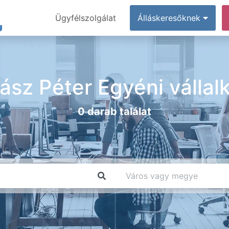
Ügyfélszolgálat
Álláskeresőknek
ász Péter Egyéni vállal
0 darab találat