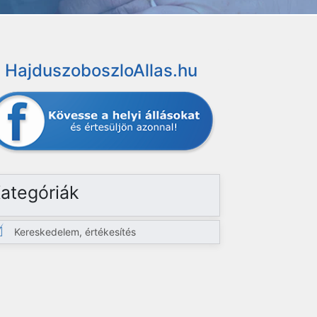
HajduszoboszloAllas.hu
ategóriák
Kereskedelem, értékesítés