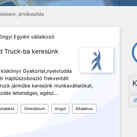
edelem, értékesítés
öngyi Egyéni vállalkozó
od Truck-ba keresünk
 kiskönyv Gyakorlat,nyelvtudás
r Hajdúszoboszló frekventált
K
 Truck járműbe keresünk munkavállalókat,
zdés lehetséges, egész...
ztalatot
Gimnázium
Angol
Általános