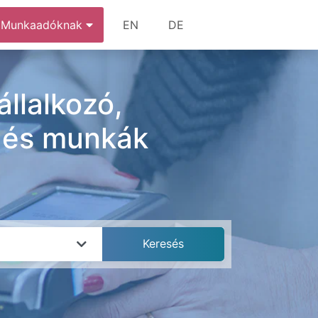
Munkaadóknak
EN
DE
llalkozó,
k és munkák