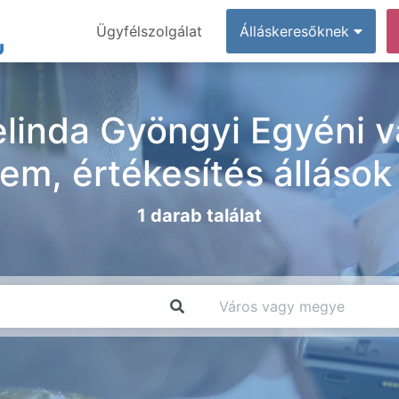
Ügyfélszolgálat
Álláskeresőknek
linda Gyöngyi Egyéni vá
em, értékesítés álláso
1 darab találat