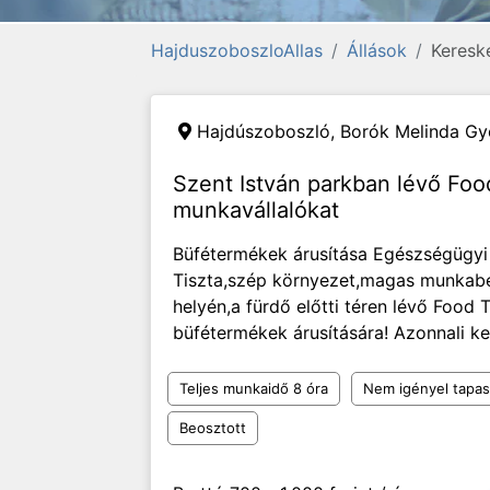
HajduszoboszloAllas
Állások
Keresk
Hajdúszoboszló,
Borók Melinda Gy
Szent István parkban lévő Fo
munkavállalókat
Büfétermékek árusítása Egészségügyi
Tiszta,szép környezet,magas munkabé
helyén,a fürdő előtti téren lévő Food
büfétermékek árusítására! Azonnali ke
Teljes munkaidő 8 óra
Nem igényel tapas
Beosztott