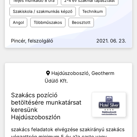
Teljes munkaidő 8 óra
2-4 év szakmai tapasztalat
Szakiskola / szakmunkás képző
Technikum
Angol
Többműszakos
Beosztott
Pincér, felszolgáló
2021. 06. 23.
Hajdúszoboszló,
Geotherm
Üdülő Kft.
Szakács pozíció
betöltésére munkatársat
keresünk
Hajdúszoboszlón
szakács feladatok elvégzése szakirányú szakács
végzettség minimum 5 év a’la carte vagy