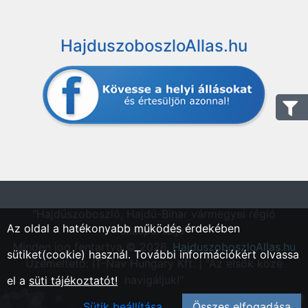
HajduszoboszloAllas.hu
"Hajdúszoboszló, Hajdú-Bihar vármegyei régió
Az oldal a hatékonyabb működés érdekében
állásportálja"
Minden jog fentartva © 2026.
HajduszoboszloAllas.hu
sütiket(cookie) használ. További információkért olvassa
Üzemeltető: IT-Nav Hungary Kft. | "Az elsők közé
navigáljuk!"
el a
süti tájékoztatót!
Sütik beállítása
Összes elfogadása