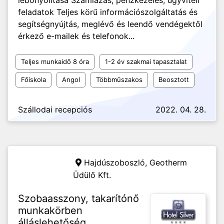
lebonyolítása Számlázás, pénzkezelés, ügyviteli
feladatok Teljes körű információszolgáltatás és
segítségnyújtás, meglévő és leendő vendégektől
érkező e-mailek és telefonok...
Teljes munkaidő 8 óra
1-2 év szakmai tapasztalat
Főiskola
Angol
Többműszakos
Beosztott
Szállodai recepciós
2022. 04. 28.
Hajdúszoboszló,
Geotherm
Üdülő Kft.
Szobaasszony, takarítónő
munkakörben
álláslehetőség