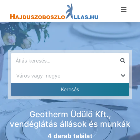
Geotherm Üdülő Kft.,
vendéglátás állások és munkák
4 darab találat