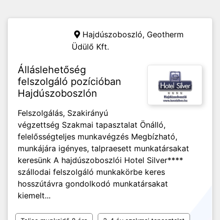
Hajdúszoboszló,
Geotherm
Üdülő Kft.
Álláslehetőség
felszolgáló pozícióban
Hajdúszoboszlón
Felszolgálás, Szakirányú
végzettség Szakmai tapasztalat Önálló,
felelősségteljes munkavégzés Megbízható,
munkájára igényes, talpraesett munkatársakat
keresünk A hajdúszoboszlói Hotel Silver****
szállodai felszolgáló munkakörbe keres
hosszútávra gondolkodó munkatársakat
kiemelt...