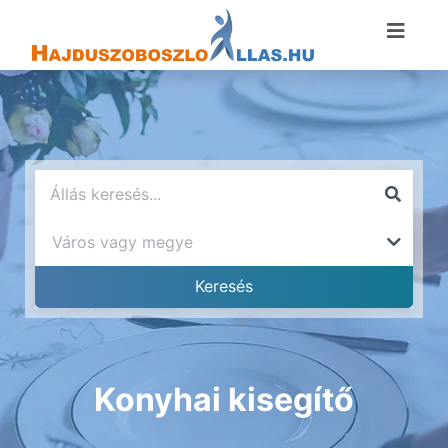
Konyhai kisegítő