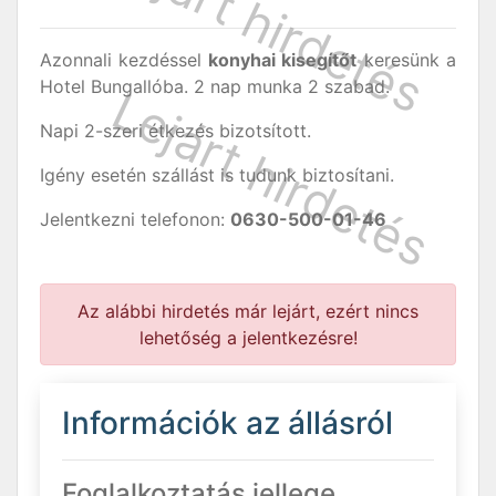
Azonnali kezdéssel
konyhai kisegítőt
keresünk a
Hotel Bungallóba. 2 nap munka 2 szabad.
Napi 2-szeri étkezés bizotsított.
Igény esetén szállást is tudunk biztosítani.
Jelentkezni telefonon:
0630-500-01-46
Az alábbi hirdetés már lejárt, ezért nincs
lehetőség a jelentkezésre!
Információk az állásról
Foglalkoztatás jellege