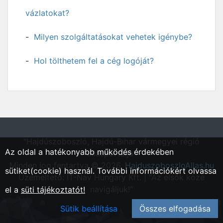
vázlatokat?
Milyen szolgáltatásokat vehetek igénybe?
Hol tölthetem fel a cég logóját?
"Hajdúszoboszló, Hajdú-Bihar vármegyei régió
Az oldal a hatékonyabb működés érdekében
állásportálja"
Minden jog fentartva © 2026.
HajduszoboszloAllas.hu
sütiket(cookie) használ. További információkért olvassa
Üzemeltető: IT-Nav Hungary Kft. | "Az elsők közé
navigáljuk!"
el a
süti tájékoztatót!
Sütik beállítása
Összes elfogadása