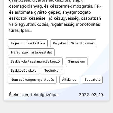
gyűjtőzése. Gyártás előkészítés, alap-,
csomagolóanyag, és késztermék mozgatás. Fél-,
és automata gyártó gépek, anyagmozgató
eszközök kezelése. jó kézügyesség, csapatban
való együttműködés, rugalmasság monotonitás
tűrés, Ipari...
Teljes munkaidő 8 óra
Pályakezdő/friss diplomás
1-2 év szakmai tapasztalat
Szakiskola / szakmunkás képző
Gimnázium
Szakközépiskola
Technikum
Nem szükséges nyelvtudás
Általános
Beosztott
Élelmiszer,-feldolgozóipar
2022. 02. 10.