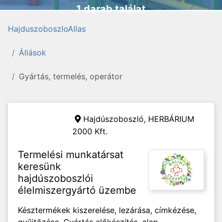
1 darab találat
HajduszoboszloAllas
Állások
Gyártás, termelés, operátor
Hajdúszoboszló,
HERBÁRIUM
2000 Kft.
Termelési munkatársat
keresünk
hajdúszoboszlói
élelmiszergyártó üzembe
Késztermékek kiszerelése, lezárása, címkézése,